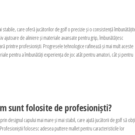
stabile, care oferă jucătorilor de golf o precizie și o consistență îmbunătăți
siv ajutoare de aliniere și materiale avansate pentru grip, îmbunătățesc
ră printre profesioniști. Progresele tehnologice rafinează și mai mult aceste
riale pentru a îmbunătăți experiența de joc atât pentru amatori, cât și pentru
m sunt folosite de profesioniști?
prin designul capului mai mare și mai stabil, care ajută jucătorii de golf să obț
 Profesioniștii folosesc adesea puttere mallet pentru caracteristicile lor