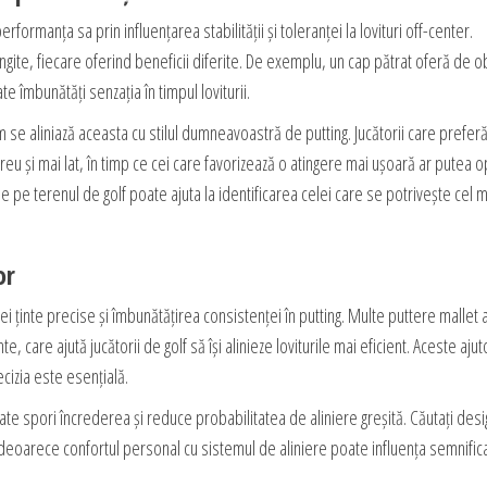
formanța sa prin influențarea stabilității și toleranței la lovituri off-center.
gite, fiecare oferind beneficii diferite. De exemplu, un cap pătrat oferă de o
 îmbunătăți senzația în timpul loviturii.
m se aliniază aceasta cu stilul dumneavoastră de putting. Jucătorii care prefer
reu și mai lat, în timp ce cei care favorizează o atingere mai ușoară ar putea o
 pe terenul de golf poate ajuta la identificarea celei care se potrivește cel m
or
ei ținte precise și îmbunătățirea consistenței în putting. Multe puttere mallet 
nte, care ajută jucătorii de golf să își alinieze loviturile mai eficient. Aceste aju
ecizia este esențială.
ate spori încrederea și reduce probabilitatea de aliniere greșită. Căutați desi
eoarece confortul personal cu sistemul de aliniere poate influența semnifica