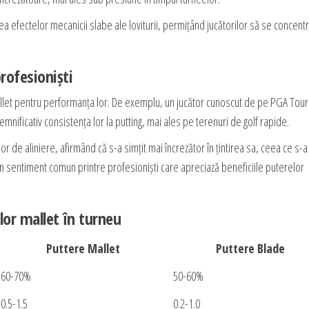
ea efectelor mecanicii slabe ale loviturii, permițând jucătorilor să se concent
rofesioniști
mallet pentru performanța lor. De exemplu, un jucător cunoscut de pe PGA Tour
mnificativ consistența lor la putting, mai ales pe terenuri de golf rapide.
ilor de aliniere, afirmând că s-a simțit mai încrezător în țintirea sa, ceea ce s-a
 un sentiment comun printre profesioniști care apreciază beneficiile puterelor
lor mallet în turneu
Puttere Mallet
Puttere Blade
60-70%
50-60%
0.5-1.5
0.2-1.0