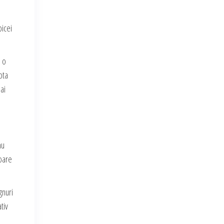
bicei
ă o
pta
ai
au
toare
gnuri
tiv