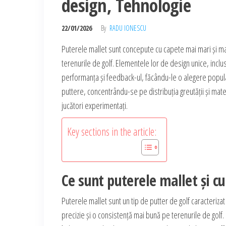
design, Tehnologie
22/01/2026
By
RADU IONESCU
Puterele mallet sunt concepute cu capete mai mari și mai 
terenurile de golf. Elementele lor de design unice, inclu
performanța și feedback-ul, făcându-le o alegere popula
puttere, concentrându-se pe distribuția greutății și mate
jucători experimentați.
Key sections in the article:
Ce sunt puterele mallet și cu
Puterele mallet sunt un tip de putter de golf caracterizat 
precizie și o consistență mai bună pe terenurile de golf.