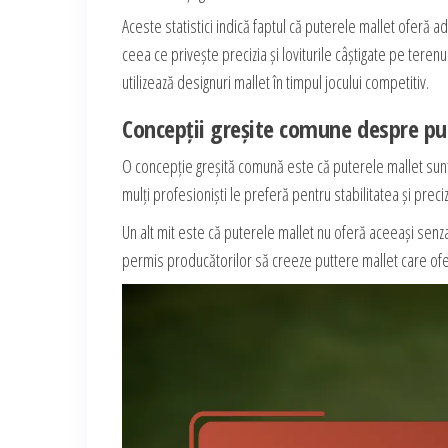
Aceste statistici indică faptul că puterele mallet oferă 
ceea ce privește precizia și loviturile câștigate pe teren
utilizează designuri mallet în timpul jocului competitiv.
Concepții greșite comune despre pu
O concepție greșită comună este că puterele mallet sunt p
mulți profesioniști le preferă pentru stabilitatea și preciz
Un alt mit este că puterele mallet nu oferă aceeași sen
permis producătorilor să creeze puttere mallet care ofer