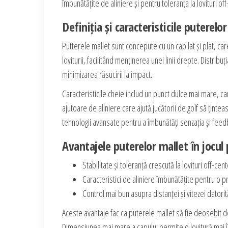
îmbunătățite de aliniere și pentru toleranța la lovituri off
Definiția și caracteristicile puterelo
Putterele mallet sunt concepute cu un cap lat și plat, ca
loviturii, facilitând menținerea unei linii drepte. Distrib
minimizarea răsucirii la impact.
Caracteristicile cheie includ un punct dulce mai mare, car
ajutoare de aliniere care ajută jucătorii de golf să țint
tehnologii avansate pentru a îmbunătăți senzația și feed
Avantajele puterelor mallet în jocul
Stabilitate și toleranță crescută la lovituri off-cent
Caracteristici de aliniere îmbunătățite pentru o p
Control mai bun asupra distanței și vitezei datorită
Aceste avantaje fac ca puterele mallet să fie deosebit de
Dimensiunea mai mare a capului permite o lovitură mai î