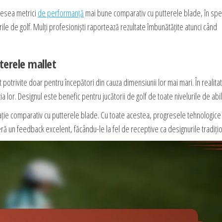
adesea metrici
de performanță
mai bune comparativ cu putterele blade, în spec
urile de golf. Mulți profesioniști raportează rezultate îmbunătățite atunci când
terele mallet
otrivite doar pentru începători din cauza dimensiunii lor mai mari. În realita
ia lor. Designul este benefic pentru jucătorii de golf de toate nivelurile de abili
zație comparativ cu putterele blade. Cu toate acestea, progresele tehnologice
ă un feedback excelent, făcându-le la fel de receptive ca designurile tradiți