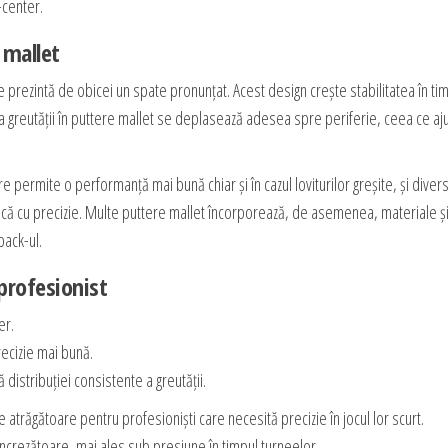
-center.
r mallet
re prezintă de obicei un spate pronunțat. Acest design crește stabilitatea în ti
uția greutății în puttere mallet se deplasează adesea spre periferie, ceea ce aju
e permite o performanță mai bună chiar și în cazul loviturilor greșite, și diver
ească cu precizie. Multe puttere mallet încorporează, de asemenea, materiale ș
back-ul.
 profesionist
er.
recizie mai bună.
 distribuției consistente a greutății.
 atrăgătoare pentru profesioniști care necesită precizie în jocul lor scurt.
ncrezătoare, mai ales sub presiune în timpul turneelor.