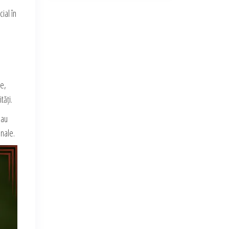
ial în
te,
tăți.
 au
onale.