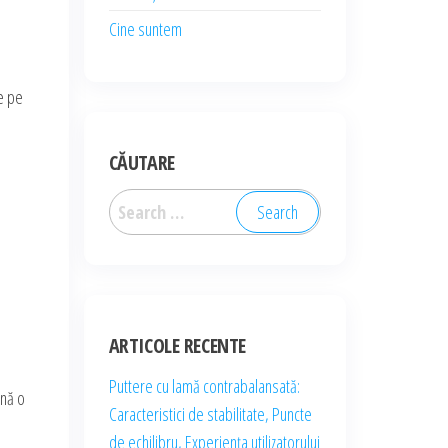
Cine suntem
te pe
CĂUTARE
Search
for:
ARTICOLE RECENTE
Puttere cu lamă contrabalansată:
ină o
Caracteristici de stabilitate, Puncte
de echilibru, Experiența utilizatorului