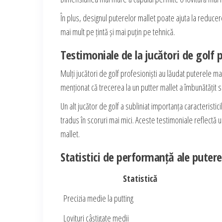
În plus, designul puterelor mallet poate ajuta la reducer
mai mult pe țintă și mai puțin pe tehnică.
Testimoniale de la jucători de golf p
Mulți jucători de golf profesioniști au lăudat puterele 
menționat că trecerea la un putter mallet a îmbunătățit se
Un alt jucător de golf a subliniat importanța caracteristic
tradus în scoruri mai mici. Aceste testimoniale reflectă
mallet.
Statistici de performanță ale putere
Statistică
Precizia medie la putting
Lovituri câștigate medii