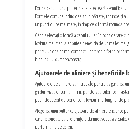
Forma capului unui putter mallet afectează semnificativ per
Formele comune includ designuri pătrate, rotunde și alun
un punct dulce mai mare, în timp ce o formă rotundă poate
Când selectați o formă a capului, luați în considerare cu
lovitură mai stabilă ar putea beneficia de un mallet mai g
pentru un design mai compact. Testarea diferitelor forme
bine jocului dumneavoastră.
Ajutoarele de aliniere și beneficiile l
Ajutoarele de aliniere sunt cruciale pentru asigurarea un
ghiduri vizuale, cum ar fi linii, puncte sau culori contrasta
pot fi deosebit de benefice la lovituri mai lungi, unde pr
Alegerea unui putter cu ajutoare de aliniere eficiente po
care rezonează cu preferințele dumneavoastră vizuale, d
performanța pe teren.